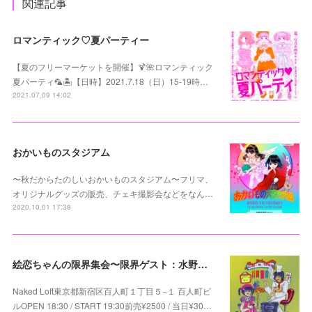
関連記事
ロマンティック♡夏パーティー
【夏のフリーマーケットを開催】🍹🌺ロマンティック
夏パーティ🦜🏝【日時】2021.7.18（日）15-19時…
2021.07.09 14:02
おかいものスタジアム
〜秋だからたのしいおかいものスタジアム〜フリマ、
オリジナルグッズの販売、チェキ撮影会などをなん…
2020.10.01 17:38
絵恋ちゃんの限界集会〜限界ゲスト：水野しず〜
Naked Loft東京都新宿区百人町１丁目５−１ 百人町ビ
ルOPEN 18:30 / START 19:30前売¥2500 / 当日¥30…